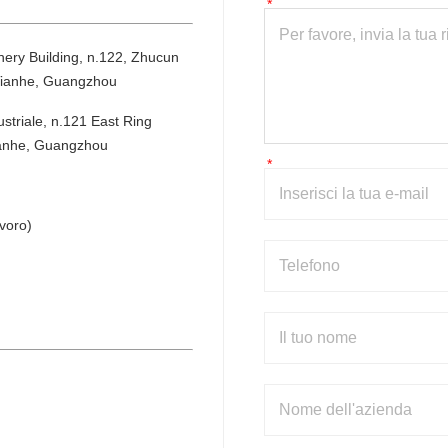
ery Building, n.122, Zhucun 
 Tianhe, Guangzhou
striale, n.121 East Ring 
Tianhe, Guangzhou
voro)