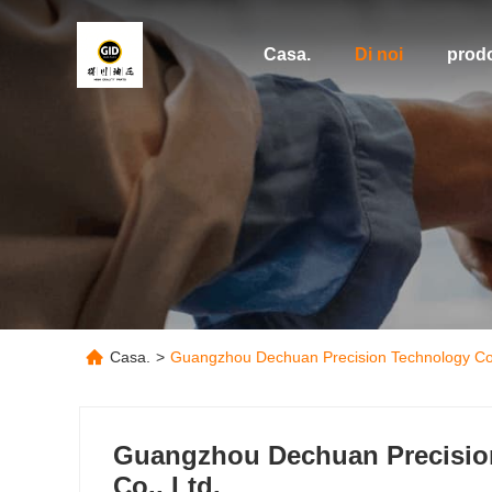
Casa.
Di noi
prodo
Casa.
>
Guangzhou Dechuan Precision Technology Co.,
Guangzhou Dechuan Precisio
Co., Ltd.