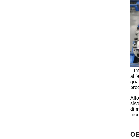
L'im
all
qual
prod
All
sis
di m
mon
O