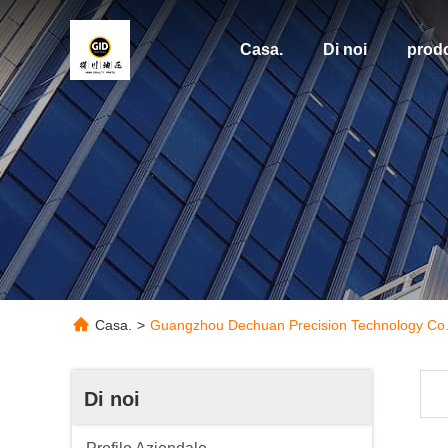
Casa.
Di noi
prodo
Casa.
>
Guangzhou Dechuan Precision Technology Co., L
Di noi