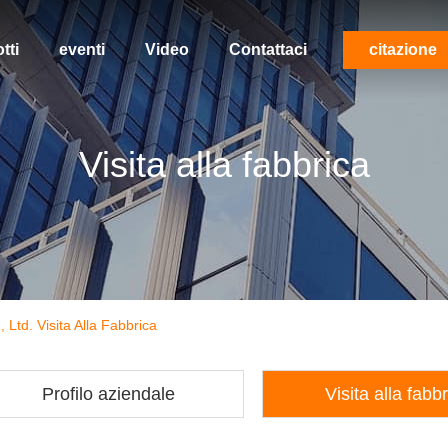
tti
eventi
Video
Contattaci
citazione
Visita alla fabbrica
td. Visita Alla Fabbrica
Profilo aziendale
Visita alla fabb