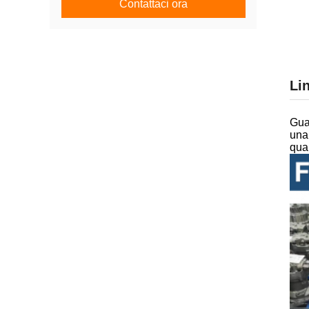
Contattaci ora
Li
Gua
una 
qual