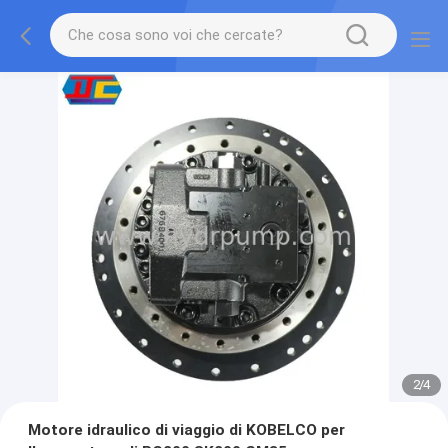
2
/
4
Motore idraulico di viaggio di KOBELCO per