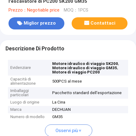
l'escavatore di PC200 SK200 GM35
Prezzo：Negotiable price
MOQ：1PCS
Miglior prezzo
Contattaci
Descrizione Di Prodotto
,
Motore idraulico di viaggio SK200
Evidenziare
,
Motore idraulico di viaggio GM35
Motore di viaggio PC200
Capacità di
500PCS al mese
alimentazione
Imballaggi
Pacchetto standard dell'esportazione
particolari
Luogo di origine
La Cina
Marca
DECHUAN
Numero di modello
GM35
Osservi più