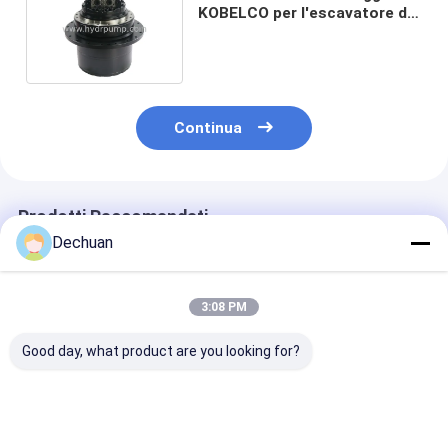
KOBELCO per l'escavatore di
PC200 SK200 GM35
Continua
Prodotti Raccomandati
Dechuan
3:08 PM
Good day, what product are you looking for?
Escavatore Travel
MAG idraulico
Motore di Driv
Motor SH200A3
170VP-3800 del
Motor Travel
SH21 di MAG 170VP-
motore 2302-9277B
dell'escavator