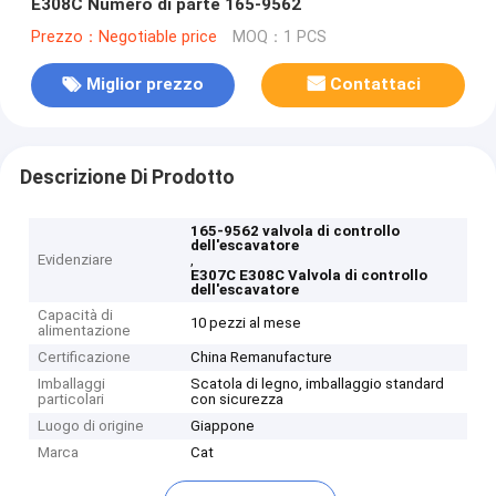
E308C Numero di parte 165-9562
Prezzo：Negotiable price
MOQ：1 PCS
Miglior prezzo
Contattaci
Descrizione Di Prodotto
165-9562 valvola di controllo
dell'escavatore
Evidenziare
,
E307C E308C Valvola di controllo
dell'escavatore
Capacità di
10 pezzi al mese
alimentazione
Certificazione
China Remanufacture
Imballaggi
Scatola di legno, imballaggio standard
particolari
con sicurezza
Luogo di origine
Giappone
Marca
Cat