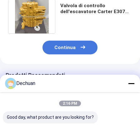
Valvola di controllo
dell'escavatore Carter E307C
E308C Numero di parte 165-
9562
Continua
Prodotti Raccomandati
Dechuan
2:16 PM
Good day, what product are you looking for?
Pompa idraulica di
Pompa idraulica
Pompa princip