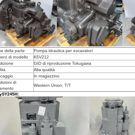
e della parte
Pompa idraulica per escavatori
ero di modello
K5V212
dizione
GID di riproduzione Tokugawa
ità
Alta qualità
ccaggio
In magazzino
izioni di
Western Union, T/T
amento
ySY245H: