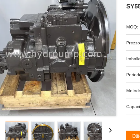
SY5
MOQ:
Prezzo
Imball
Period
Metodo
Capaci
Ott