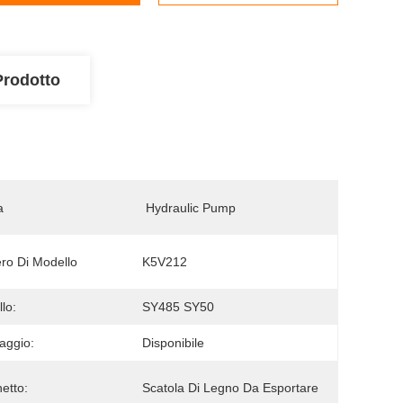
Prodotto
a
 Hydraulic Pump
o Di Modello
K5V212
lo:
SY485 SY50
aggio:
Disponibile
etto:
Scatola Di Legno Da Esportare