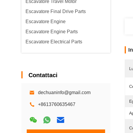
Escavatore Travel Motor
Escavatore Final Drive Parts
Escavatore Engine
Escavatore Engine Parts
Escavatore Electrical Parts
I
L
Contattaci
Ce
dechuaninfo@gmail.com
E
+8613760635467
Ap
C