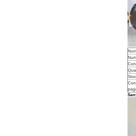
Nom
Num
Con
Qual
Sto
Cond
pag
San