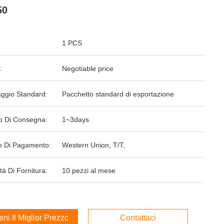
50
1 PCS
:
Negotiable price
aggio Standard:
Pacchetto standard di esportazione
o Di Consegna:
1~3days
 Di Pagamento:
Western Union, T/T,
tà Di Fornitura:
10 pezzi al mese
ieni Il Miglior Prezzo
Contattaci