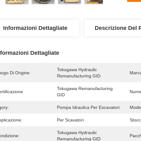
Informazioni Dettagliate
Descrizione Del 
nformazioni Dettagliate
Tokugawa Hydraulic 
uogo Di Origine
Marc
Remanufacturing GID.
Tokugawa Remanufacturing 
rtificazione
Numer
GID
gory:
Pompa Idraulica Per Escavatori
Model
plicazione:
Per Scavatori
Stocc
Tokugawa Hydraulic 
ondizione:
Pacch
Remanufacturing GID.