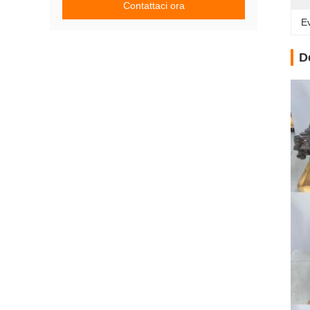
Contattaci ora
Ev
D