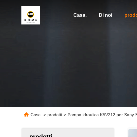
Casa.
Di noi
prodo
Casa.
>
prodotti
>
Pompa idraulica K5V212 per Sany
prodotti